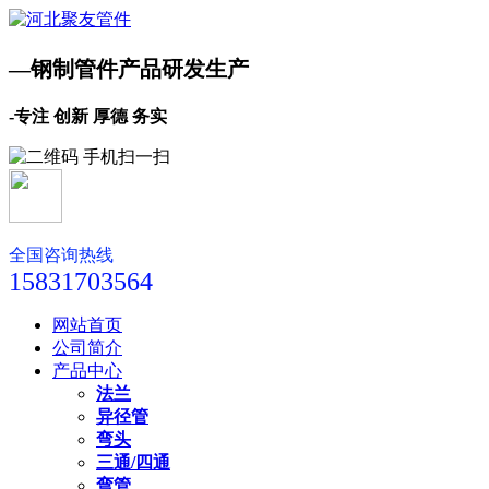
—钢制管件产品研发生产
-专注 创新 厚德 务实
全国咨询热线
15831703564
网站首页
公司简介
产品中心
法兰
异径管
弯头
三通/四通
弯管