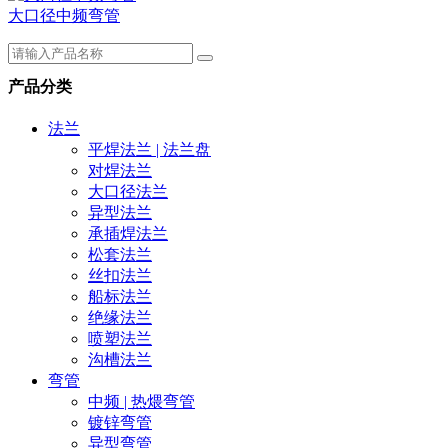
大口径中频弯管
产品分类
法兰
平焊法兰 | 法兰盘
对焊法兰
大口径法兰
异型法兰
承插焊法兰
松套法兰
丝扣法兰
船标法兰
绝缘法兰
喷塑法兰
沟槽法兰
弯管
中频 | 热煨弯管
镀锌弯管
异型弯管