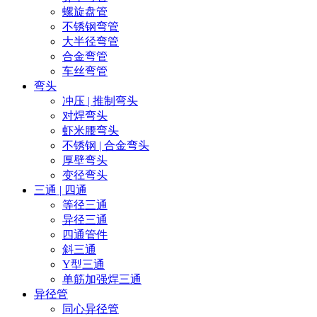
螺旋盘管
不锈钢弯管
大半径弯管
合金弯管
车丝弯管
弯头
冲压 | 推制弯头
对焊弯头
虾米腰弯头
不锈钢 | 合金弯头
厚壁弯头
变径弯头
三通 | 四通
等径三通
异径三通
四通管件
斜三通
Y型三通
单筋加强焊三通
异径管
同心异径管