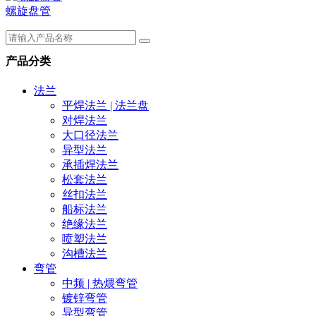
螺旋盘管
产品分类
法兰
平焊法兰 | 法兰盘
对焊法兰
大口径法兰
异型法兰
承插焊法兰
松套法兰
丝扣法兰
船标法兰
绝缘法兰
喷塑法兰
沟槽法兰
弯管
中频 | 热煨弯管
镀锌弯管
异型弯管