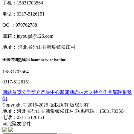
手机：15831703564
电话：0317-5126151
QQ ：970762788
邮箱：juyougd@126.com
地址： 河北省盐山县韩集镇侯庄村
全国咨询热线
24 hours service hotline
15831703564
0317-5126151
网站首页
公司简介
产品中心
新闻动态
技术支持
合作共赢
联系我
们
Copyright © 2015-2025 版权所有 版权所有
地址：河北省盐山县韩集镇侯庄村 联系电话：15831703564
电话：0317-5126151
河北聚友管件
冀ICP备17027429号-14