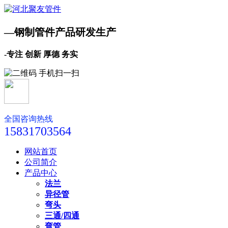
—钢制管件产品研发生产
-专注 创新 厚德 务实
全国咨询热线
15831703564
网站首页
公司简介
产品中心
法兰
异径管
弯头
三通/四通
弯管