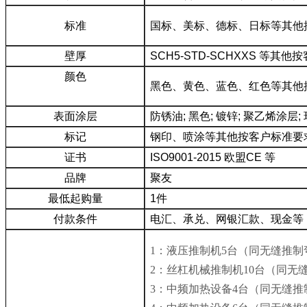
标准
国标、美标、德标、日标等其他
壁厚
SCH5-STD-SCHXXS 等
颜色
黑色、黄色、蓝色、红色等其他
表面涂层
防锈油; 黑色; 镀锌; 聚乙烯
标记
钢印、喷涂等其他按客户标准要
证书
ISO9001-2015 欧盟CE 等
品牌
聚友
最低起购量
1件
付款条件
电汇、承兑、网银汇款、现金等
1：液压推制机
5
台（同无缝推制
2：丝杠机械推制机1
0
台（同无
3：中频加热设备
4
台（同无缝推