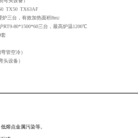
制弯头设备）
TX50 TX63AF
理炉
三
台，有效加热面积
8m
2
炉
RT9-80*1500*60
三
台，最高炉温
1200℃
0套
钢弯管空冷）
弯头设备）
，低熔点金属污染等。