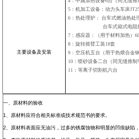
4：中频加热设备
6
台（同无缝推
5：机加工设备：动力头车床JT250 
6：热处理炉：
台车式燃油热处
台车式箱式电阻
7：感应器：（用于材料加热）
6
8：旋转摇臂工装
18
套
主要设备及安装
9：空压机
五
台（用于热煨合金
10：喷砂设备二台（同无缝推制
11：等离子切割机
六
台
一、原材料的验收
1、原材料应符合相关标准或技术规范书的要求。
2、原材料表面应无油污，过多的锈腐蚀物和明显的凹痕缺陷