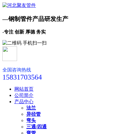
—钢制管件产品研发生产
-专注 创新 厚德 务实
全国咨询热线
15831703564
网站首页
公司简介
产品中心
法兰
异径管
弯头
三通/四通
弯管