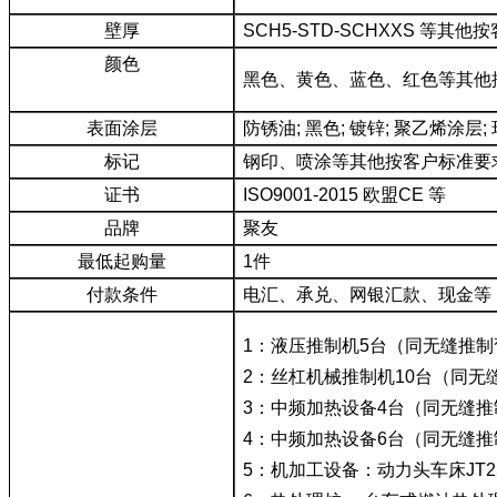
壁厚
SCH5-STD-SCHXXS 等
颜色
黑色、黄色、蓝色、红色等其他
表面涂层
防锈油; 黑色; 镀锌; 聚乙烯
标记
钢印、喷涂等其他按客户标准要
证书
ISO9001-2015 欧盟CE 等
品牌
聚友
最低起购量
1件
付款条件
电汇、承兑、网银汇款、现金等
1：液压推制机5台（同无缝推
2：丝杠机械推制机10台（同无
3：中频加热设备4台（同无缝
4：中频加热设备6台（同无缝
5：机加工设备：动力头车床JT250 