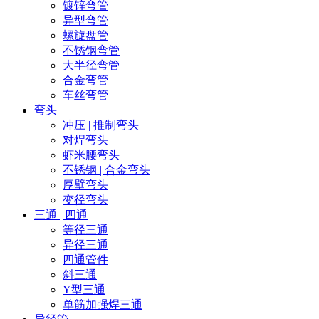
镀锌弯管
异型弯管
螺旋盘管
不锈钢弯管
大半径弯管
合金弯管
车丝弯管
弯头
冲压 | 推制弯头
对焊弯头
虾米腰弯头
不锈钢 | 合金弯头
厚壁弯头
变径弯头
三通 | 四通
等径三通
异径三通
四通管件
斜三通
Y型三通
单筋加强焊三通